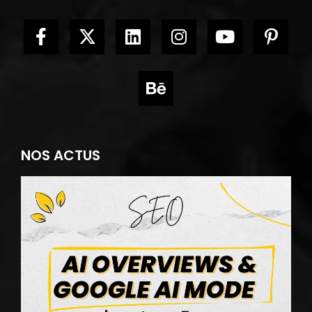
NOS ACTUS
A
O
e
A
a
F
q
c
r
p