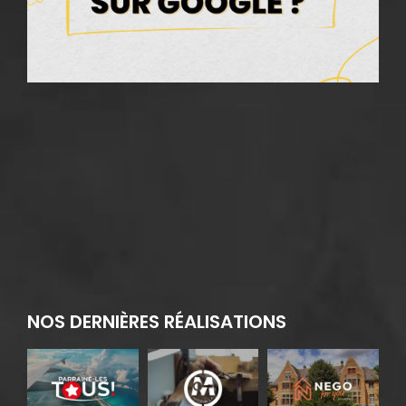
G
17
2
NOS DERNIÈRES RÉALISATIONS