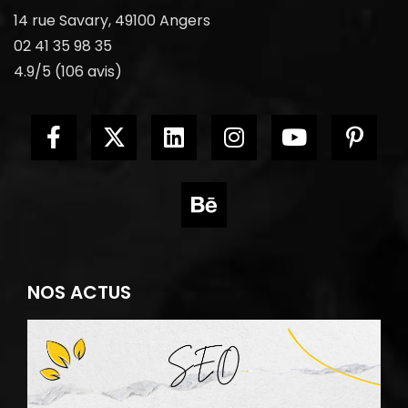
14 rue Savary, 49100 Angers
02 41 35 98 35
4.9/5 (106 avis)
NOS ACTUS
A
O
e
A
a