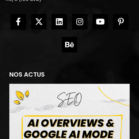
NOS ACTUS
A
O
e
A
a
F
q
c
r