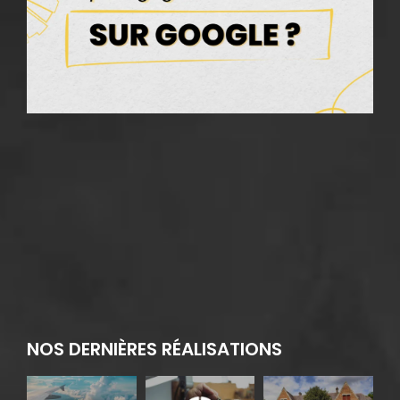
v
s
G
17
2
NOS DERNIÈRES RÉALISATIONS